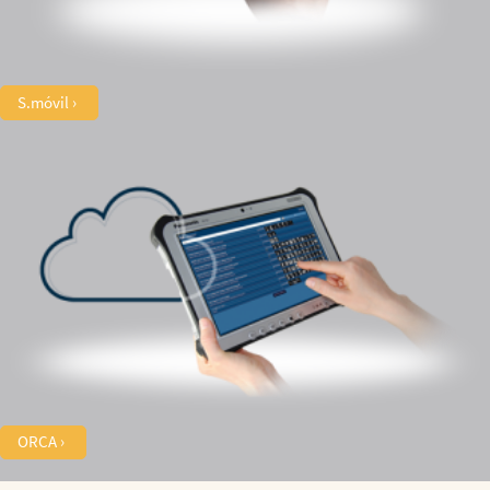
S.móvil
ORCA